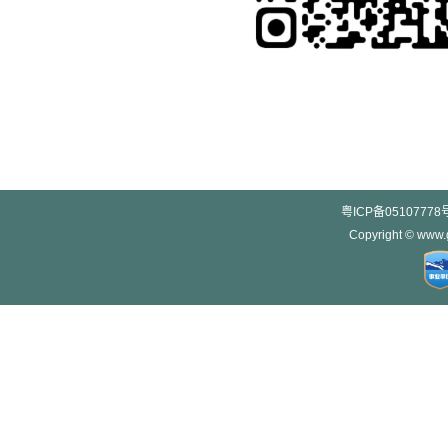
粤ICP备05107778
Copyright © w