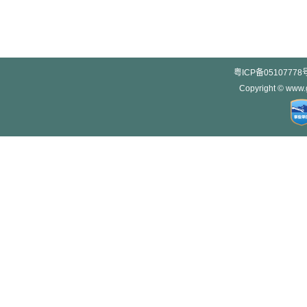
粤ICP备05107778
Copyright © w