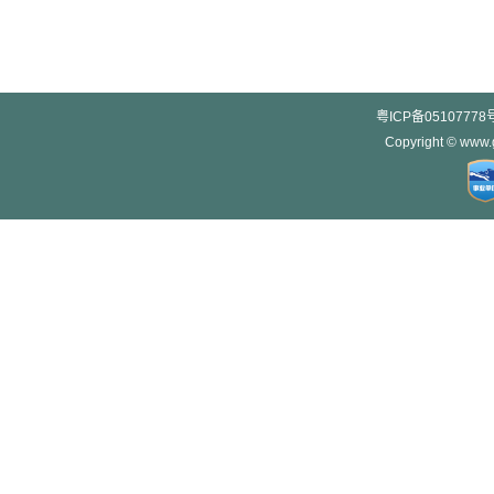
粤ICP备05107778
Copyright © w