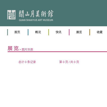
首页
概况
快讯
展览
收藏
> 图片列表
总计 0 条记录
第 0 页 / 共 0 页