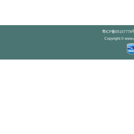
粤ICP备05107778
Copyright © w